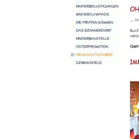
Oh
... 
Buch
verz
Gern
Im