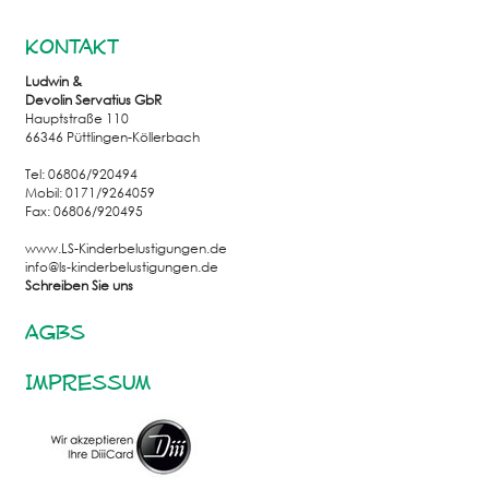
Kontakt
Ludwin &
Devolin Servatius GbR
Hauptstraße 110
66346 Püttlingen-Köllerbach
Tel: 06806/920494
Mobil: 0171/9264059
Fax: 06806/920495
www.LS-Kinderbelustigungen.de
info@ls-kinderbelustigungen.de
Schreiben Sie uns
AGBs
Impressum