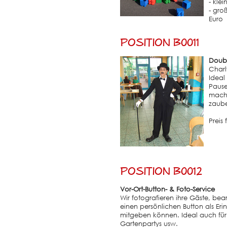
- klei
- gro
Euro
Position B0011
Doub
Charl
Ideal
Pause
macht
zaube
Preis
Position B0012
Vor-Ort-Button- & Foto-Service
Wir fotografieren ihre Gäste, bea
einen persönlichen Button als Er
mitgeben können. Ideal auch für 
Gartenpartys usw.