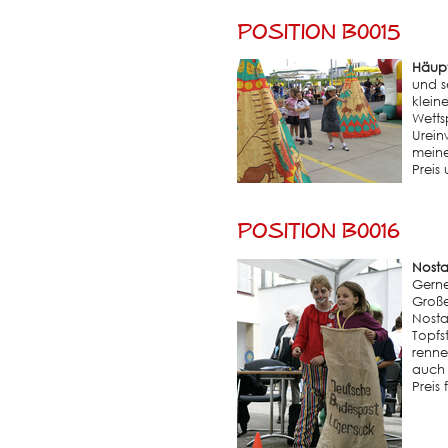
Position B0015
Häuptl
und s
klein
Wetts
Urein
mein
Preis
Position B0016
Nosta
Gerne
Große
Nosta
Topfs
renne
auch 
Preis 