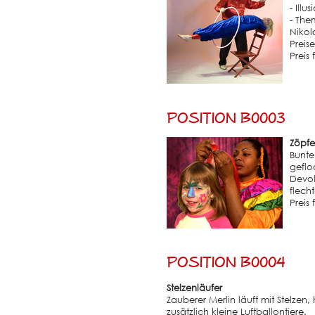
- Illu
- The
Nikol
Preis
Preis
Position B0003
Zöpfe
Bunte
geflo
Devol
flech
Preis
Position B0004
Stelzenläufer
Zauberer Merlin läuft mit Stelzen,
zusätzlich kleine Luftballontiere.