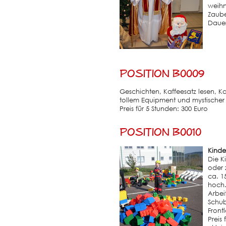
weihn
Zaube
Dauer
Position B0009
Geschichten, Kaffeesatz lesen, Ka
tollem Equipment und mystische
Preis für 5 Stunden: 300 Euro
Position B0010
Kinde
Die K
oder 
ca. 1
hoch.
Arbei
Schub
Front
Preis 