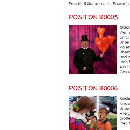
Preis für 5 Stunden (inkl. Pausen):
Position B0005
Glück
Wer m
anfas
Unser
Valen
Überb
und a
Preis
400 E
Gas u
Position B0006
Kinde
Kinde
Unser
Aller
große
Preis