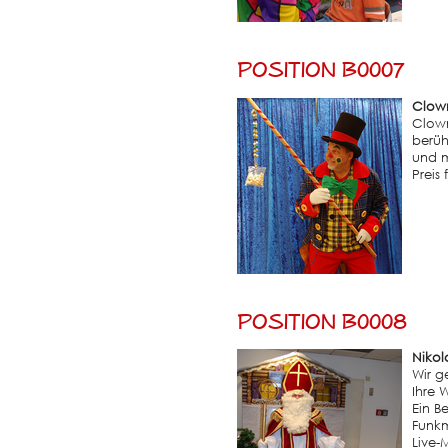
Position B0007
Clown
Clown
berüh
und m
Preis
Position B0008
Nikol
Wir g
Ihre 
Ein B
Funkm
Live-